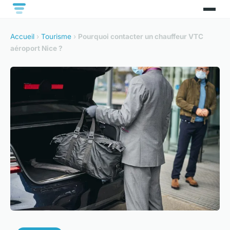
Accueil
›
Tourisme
›
Pourquoi contacter un chauffeur VTC
aéroport Nice ?