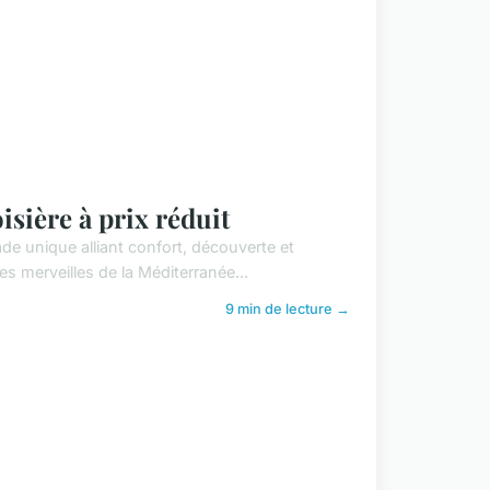
isière à prix réduit
ade unique alliant confort, découverte et
es merveilles de la Méditerranée...
9 min de lecture →