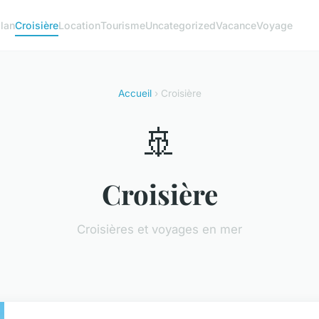
lan
Croisière
Location
Tourisme
Uncategorized
Vacance
Voyage
Accueil
› Croisière
🚢
Croisière
Croisières et voyages en mer