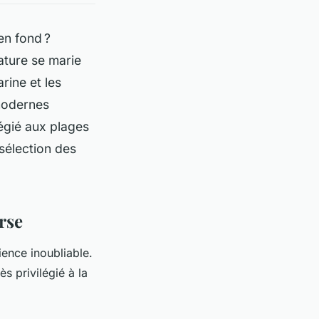
en fond ?
ature se marie
rine et les
modernes
légié aux plages
sélection des
rse
ence inoubliable.
ès privilégié à la