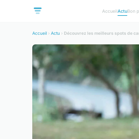
Accueil
Actu
Bon p
Accueil
›
Actu
›
Découvrez les meilleurs spots de cam