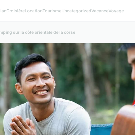
lan
Croisière
Location
Tourisme
Uncategorized
Vacance
Voyage
ping sur la côte orientale de la corse