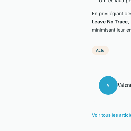
Un réchaud por
En privilégiant d
Leave No Trace
,
minimisant leur e
Actu
Valen
V
Voir tous les artic