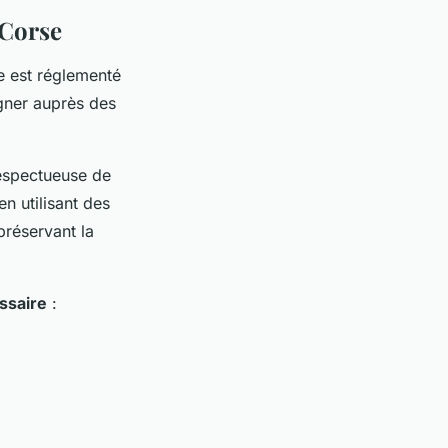
 Corse
e est réglementé
igner auprès des
respectueuse de
n utilisant des
préservant la
ssaire
: