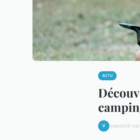
ACTU
Découvr
camping
V
Valentin
18 mar